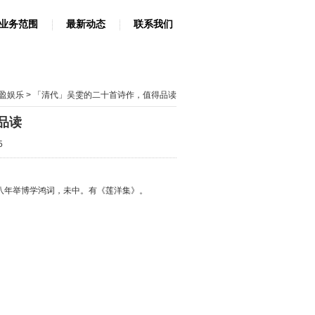
业务范围
最新动态
联系我们
盈娱乐
> 「清代」吴雯的二十首诗作，值得品读
品读
5
十八年举博学鸿词，未中。有《莲洋集》。