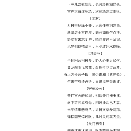
下泽几曾驱款段，长河终拟溯昆仑。
雷声太白连朝急，次第墙东过雨痕。
【水村】
万树垂杨绿不齐，人家住在涧东西。
新篁迸玉方连屋，嫩荇如铁乍点溪。
野墅客来忘闭户，晴沙屐过不沾泥。
风光都似招贤里，只少红翎水鹤啼。
【过岭祠】
半岭闲云祠树多，野人心事近如何。
黄龙酿雨飞岩窟，白鹿衔花过薜萝。
石上方抄云子饭，溪边谁和《紫芝歌》。
年来空有还丹诀，日遣流光等逝波。
【寄黄经公】
曾拌官舍醉如泥，别后柴门掩玉溪。
树下茅容原有母，闲居潘岳已无妻。
当年情事悲鸿爪，近日文章爱马蹄。
弹指韶光惊过眼，几时灵药就刀圭。
【吴门初春】
闻道江干冰渐消，眼看芳草坐无聊。