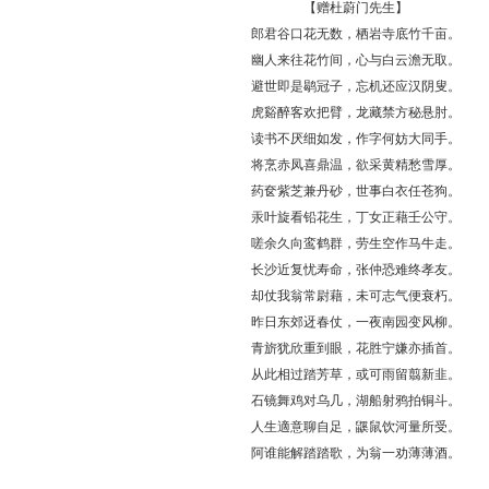
【赠杜蔚门先生】
郎君谷口花无数，栖岩寺底竹千亩。
幽人来往花竹间，心与白云澹无取。
避世即是鹖冠子，忘机还应汉阴叟。
虎谿醉客欢把臂，龙藏禁方秘悬肘。
读书不厌细如发，作字何妨大同手。
将烹赤凤喜鼎温，欲采黄精愁雪厚。
药奁紫芝兼丹砂，世事白衣任苍狗。
汞叶旋看铅花生，丁女正藉壬公守。
嗟余久向鸾鹤群，劳生空作马牛走。
长沙近复忧寿命，张仲恐难终孝友。
却仗我翁常尉藉，未可志气便衰朽。
昨日东郊迓春仗，一夜南园变风柳。
青旂犹欣重到眼，花胜宁嫌亦插首。
从此相过踏芳草，或可雨留翦新韭。
石镜舞鸡对乌几，湖船射鸦拍铜斗。
人生適意聊自足，鼷鼠饮河量所受。
阿谁能解踏踏歌，为翁一劝薄薄酒。