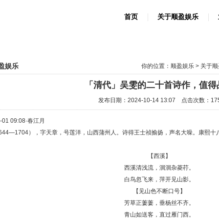
首页
关于顺盈娱乐
盈娱乐
你的位置：
顺盈娱乐
>
关于顺
「清代」吴雯的二十首诗作，值得
发布日期：2024-10-14 13:07 点击次数：17
0-01 09:08·春江月
644—1704），字天章，号莲洋，山西蒲州人。诗得王士祯揄扬，声名大噪。康熙
【西溪】
西溪清浅流，洄洄杂菱荇。
白鸟忽飞来，萍开见山影。
【见山色不断口号】
芳草正萋萋，垂杨丝不齐。
青山如送客，直过雁门西。