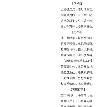
【宿湖口】
斑竹晚沈沈，维舟惜滞淫。
潮来全楚白，云上半江阴。
远渚鸟双下，空山猿一吟。
故乡千万转，今夜洞庭心。
【之羊山】
薄日风吹黄，松声乱清听。
阴云逗残雪，忽见前峰暝。
野鸟喧竹林，樵人出萝径。
独欲遂幽寻，理策度西岭。
【读傅公他诗感书其后】
苦节孤生竹，哀弦寡女丝。
感君迸泪处，是我断肠时。
不死翻成恨，多愁祇益悲。
长饥忍薇蕨，高义北堂知。
【再宿百泉】
重作苏门行，小作苏门住。
西风昨夜来，不辨泉与树。
晨兴益萧爽，顿尔慊心素。