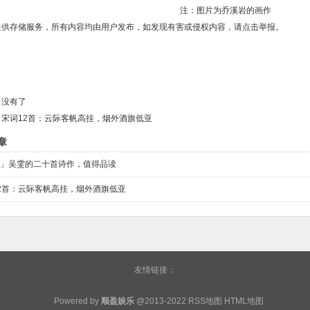
注：图片为乔溪岩的画作
提供存储服务，所有内容均由用户发布，如发现有害或侵权内容，请点击举报。
：没有了
：
宋词12首：云际客帆高挂，烟外酒旗低亚
章
」吴雯的二十首诗作，值得品读
2首：云际客帆高挂，烟外酒旗低亚
友情链接：
Powered by
顺盈娱乐
@2013-2022
RSS地图
HTML地图