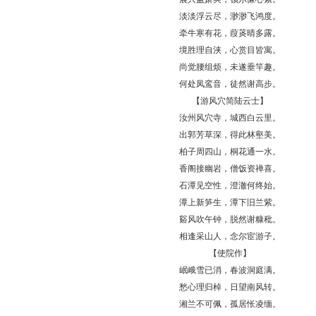
淡淡浮云尽，渺渺飞鸿度。
牵牛寒有花，葭菼晴多露。
境胜理自浃，心赏目皆寓。
尚觉腰组烦，未遂垂竿趣。
何处凤鸾音，徒然谢高步。
【游风穴简陆云士】
汝州风穴寺，城西白云里。
出郭芳草深，得此林壑美。
柏子周四山，桐花通一水。
香阁接幽岩，僧饭资禅喜。
石潭见空性，澄澈何终始。
潭上新笋生，潭下旧兰紫。
谿风吹午钟，脱然谢糠秕。
相逢采山人，念尔宦游子。
【使院作】
岷峨雪已消，春波洞庭满。
愁心理归棹，日望南风转。
湘兰不可佩，孤居怅凌缅。