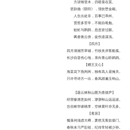
方讶雉登木，仍嗟蚕在茧。
坚卧抛《阴符》，强饮堕金碗。
人生出处非，百事已乖舛。
贤哲多苦辛，不能自黾勉。
蚊虻与鹳鹊，忽忽皆过眼。
飒沓衡云傍，徒伤道谋浅。
【四月】
四月湖湘芳草铺，竹枝夹岸客船孤。
长沙自昔伤心地，亲向青山听鹧鸪。
【赠王文心】
海棠花下燕闲闲，独有高人昼掩关。
只许寻诗方一出，春风踏遍玉钩山。
【题云林秋山图为查德尹】
经营惨澹意如何，渺渺秋山远远波。
岂但秾华谢桃李，空林黄叶亦无多。
【斋居】
瓠落何须虑大樽，萧然无客款柴门。
春秋未习严彭祖，纪传常轻褚少孙。