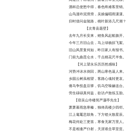
酒杯总使愁中得，春色终难客里销。
山鸟漫吟泥滑滑，吴娘偏唱雨潇潇。
归时借问金陵路，桃叶新添几尺潮？
【次青县题壁】
去年九月长安来，鲤鱼风起船旗开。
今年三月旧山去，马上绿杨掠飞絮。
旧山风景复何如，昨日家人有报书。
门前九曲昆仑水，千点桃花尺半鱼。
【河上望永乐历历然感咏】
河势冲冰水倒回，两山寒色逼人来。
乡园云树虽相望，客路心魂转更哀。
倦马争投盘豆驿，饥乌空噪赫连台。
劳生碌碌真何益，欲访卢敖练玉胎。
【宿吴山寺楼简严灏亭先生】
萧萧暮雨急寒榛，独倚高楼少四邻。
江上鼋鼍悲鼓角，下方镫火散星辰。
梅花何处三更笛，寒食无家万里人。
不是相逢严仆射，天涯谁念草堂贫。