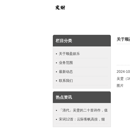
关于顺
栏目分类
关于顺盈娱乐
业务范围
最新动态
2024-1
吴雯（1
联系我们
图片
热点资讯
「清代」吴雯的二十首诗作，值
得品读
宋词12首：云际客帆高挂，烟
外酒旗低亚